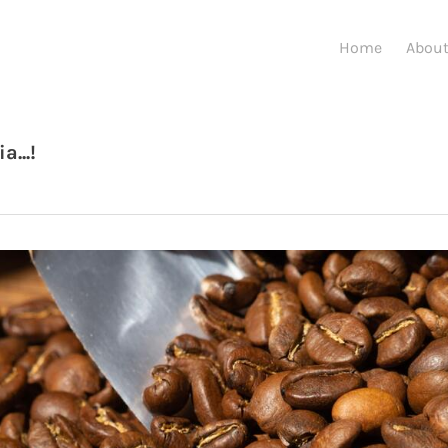
Home
Abou
...!