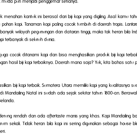
k muda pun menjadi penggemar setianya.
enahan kantuk ini berasal dari biji kopi yang digiling. Asal kamu tah
ohon kopi. Tanaman kopi paling cocok tumbuh di daerah tropis. Lantar
ki banyak wilayah pegunungan dan dataran tinggi, maka tak heran bila I
i terbanyak di seluruh dunia.
ga cocok ditanami kopi dan bisa menghasilkan produk biji kopi terbaik
n hasil biji kopi terbaiknya. Daerah mana saja? Yuk, kita bahas satu p
an biji kopi terbaik. Sumatera Utara memiliki kopi yang kualitasnya s
di Mandailing Natal ini sudah ada sejak sekitar tahun 1800-an. Berawal
Belanda.
enderung rendah dan ada
aftertaste
manis yang khas. Kopi Mandailing b
m sekali. Tidak heran bila kopi ini sering digunakan sebagai
house b
eri.