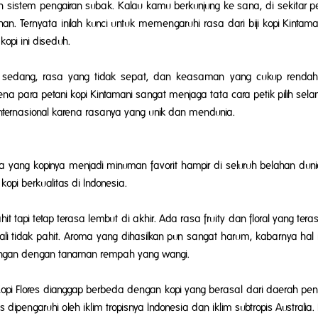
an sistem pengairan subak. Kalau kamu berkunjung ke sana, di sekitar p
 Ternyata inilah kunci untuk memengaruhi rasa dari biji kopi Kintam
kopi ini diseduh.
ng sedang, rasa yang tidak sepat, dan keasaman yang cukup rendah.
rena para petani kopi Kintamani sangat menjaga tata cara petik pilih sel
 internasional karena rasanya yang unik dan mendunia.
ja yang kopinya menjadi minuman favorit hampir di seluruh belahan dun
opi berkualitas di Indonesia.
it tapi tetap terasa lembut di akhir. Ada rasa
fruity
dan
floral
yang teras
li tidak pahit. Aroma yang dihasilkan pun sangat harum, kabarnya hal 
pingan dengan tanaman rempah yang wangi.
es. Kopi Flores dianggap berbeda dengan kopi yang berasal dari daerah peng
res dipengaruhi oleh iklim tropisnya Indonesia dan iklim subtropis Australia