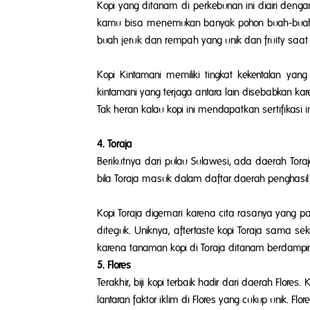
Kopi yang ditanam di perkebunan ini diairi deng
kamu bisa menemukan banyak pohon buah-buahan.
buah jeruk dan rempah yang unik dan
fruity
saat 
Kopi Kintamani memiliki tingkat kekentalan ya
kintamani yang terjaga antara lain disebabkan ka
Tak heran kalau kopi ini mendapatkan sertifikasi
4. Toraja
Berikutnya dari pulau Sulawesi, ada daerah Tora
bila Toraja masuk dalam daftar daerah penghasil k
Kopi Toraja digemari karena cita rasanya yang pah
diteguk. Uniknya,
aftertaste
kopi Toraja sama seka
karena tanaman kopi di Toraja ditanam berdam
5. Flores
Terakhir, biji kopi terbaik hadir dari daerah Flor
lantaran faktor iklim di Flores yang cukup unik. Flo