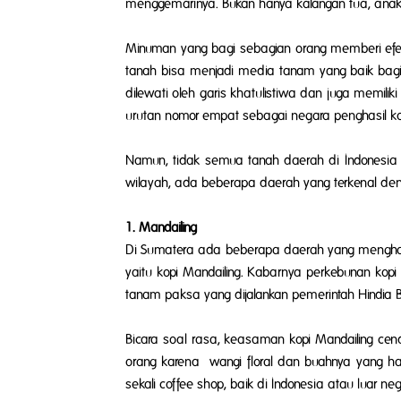
menggemarinya. Bukan hanya kalangan tua, ana
Minuman yang bagi sebagian orang memberi efek m
tanah bisa menjadi media tanam yang baik bagi p
dilewati oleh garis khatulistiwa dan juga memili
urutan nomor empat sebagai negara penghasil kop
Namun, tidak semua tanah daerah di Indonesia ju
wilayah, ada beberapa daerah yang terkenal denga
1. Mandailing
Di Sumatera ada beberapa daerah yang menghasilk
yaitu kopi Mandailing. Kabarnya perkebunan kopi 
tanam paksa yang dijalankan pemerintah Hindia 
Bicara soal rasa, keasaman kopi Mandailing c
orang karena wangi floral dan buahnya yang haru
sekali
coffee shop
, baik di Indonesia atau luar neg