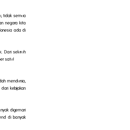
u, tidak semua
an negara kita
ndonesia ada di
. Dari seluruh
er satu!
udah mendunia,
 dari kebijakan
anyak digemari
lend
di banyak