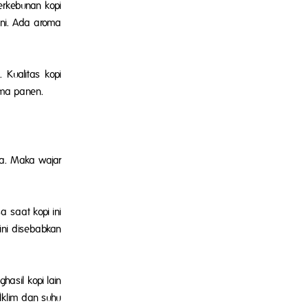
erkebunan kopi
ani. Ada aroma
 Kualitas kopi
ama panen.
ia. Maka wajar
a saat kopi ini
ini disebabkan
hasil kopi lain
. Iklim dan suhu