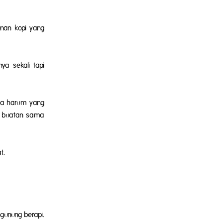
unan kopi yang
ya sekali tapi
oma harum yang
k buatan sama
t.
gunung berapi.