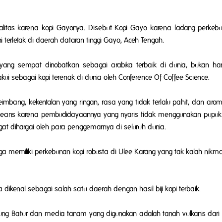
ualitas karena kopi Gayonya. Disebut Kopi Gayo karena ladang perkeb
i terletak di daerah dataran tinggi Gayo, Aceh Tengah.
 yang sempat dinobatkan sebagai arabika terbaik di dunia, bukan han
akui sebagai kopi terenak di dunia oleh Conference Of Coffee Science.
bang, kekentalan yang ringan, rasa yang tidak terlalu pahit, dan ar
beans
karena pembudidayaannya yang nyaris tidak menggunakan pupu
ngat dihargai oleh para penggemarnya di seluruh dunia.
a memiliki perkebunan kopi robusta di Ulee Karang yang tak kalah nikma
a dikenal sebagai salah satu daerah dengan hasil biji kopi terbaik.
ung Batur dan media tanam yang digunakan adalah tanah vulkanis dari 